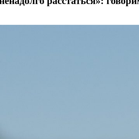
ненадолго расстаться»: говори