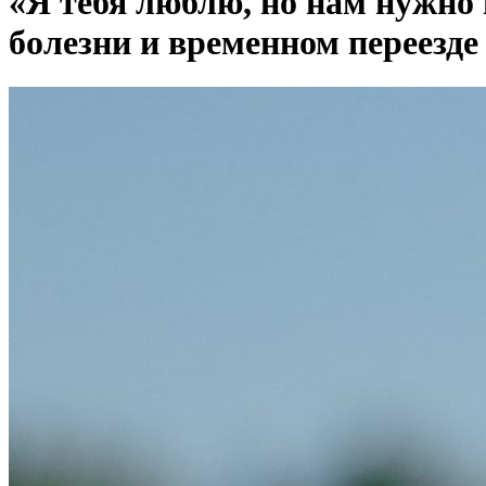
«Я тебя люблю, но нам нужно 
болезни и временном переезде