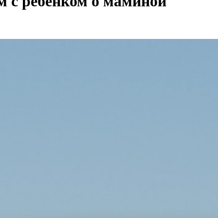
м с ребёнком о маминой