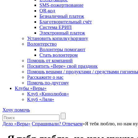
SMS-пожертвование
QR-код
Безналичный платеж
Благотворительный счёт
Система ЕРИП
Электронный платеж
Установить копилку/корзину
Волонтерство
Волонтеры помогают
Стать волонтером
Помощь от компаний
Посвятить «Вере» свой праздник
Помощь вещами / продуктами / средствами гигиен
Расскажите о нас
Помочь по-другому
Клубы «Веры»
Клуб «Кинолюбов»
Клуб «Ляля»
Хочу помочь
Дело «Веры»
Спрашивали? Отвечаем
«Я тебя люблю, но нам ну