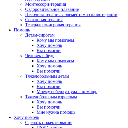
Монтессори-терапия
Оздоровительное плавание
Песочная-терапия с элементами сказкотерапии
Сенсорная терапия
Театрально-игровая терапия
Помощь
Детям-сиротам
Кому мы помогаем
Хочу помочь
Вы помогли
Человек в беде
Кому мы помогаем
Хочу помочь
Вы помогли
Тяжелобольным детям
Хочу помочь
Вы помогли
Моему ребенку нужна помощь
Тяжелобольным взрослым
Хочу помочь
Вы помогли
Мне нужна помощь
Хочу помочь
Сделать пожертвование
USSD-запрос